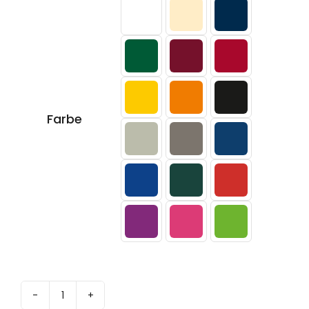

Farbe
300