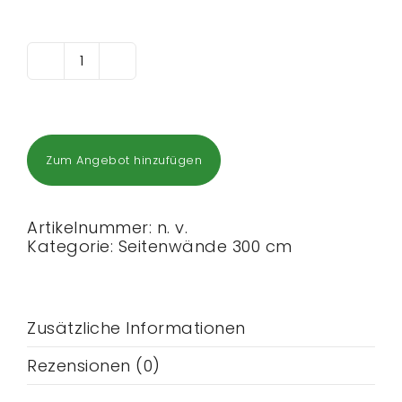
300
cm
Seitenwand
mit
Mittelreißverschluss
Menge
Zum Angebot hinzufügen
Artikelnummer:
n. v.
Kategorie:
Seitenwände 300 cm
Zusätzliche Informationen
Rezensionen (0)