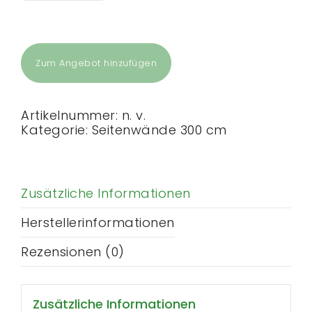
cm
Seitenwand
mit
Großfenster
Menge
Zum Angebot hinzufügen
Artikelnummer:
n. v.
Kategorie:
Seitenwände 300 cm
Zusätzliche Informationen
Herstellerinformationen
Rezensionen (0)
Zusätzliche Informationen