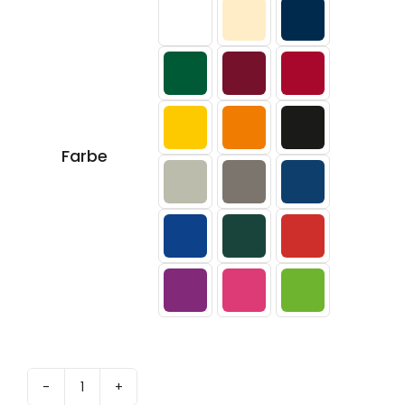

Farbe
300