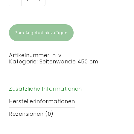
450
cm
Seitenwand
mit
Großfenster
Menge
Zum Angebot hinzufügen
Artikelnummer:
n. v.
Kategorie:
Seitenwände 450 cm
Zusätzliche Informationen
Herstellerinformationen
Rezensionen (0)