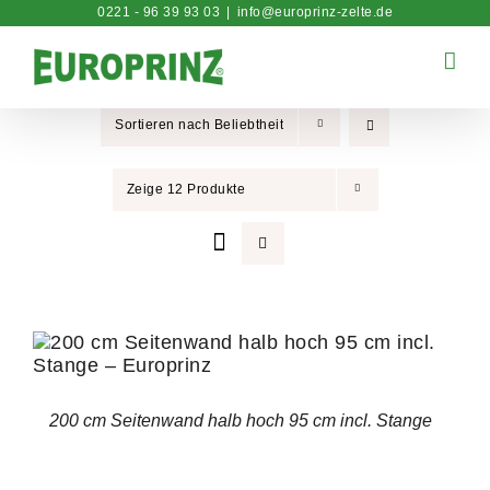
Zum
0221 - 96 39 93 03
|
info@europrinz-zelte.de
Inhalt
springen
Sortieren nach
Beliebtheit
Zeige
12 Produkte
200 cm Seitenwand halb hoch 95 cm incl. Stange