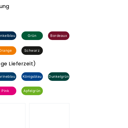
bung
nkelblau
Grün
Bordeaux
Orange
Schwarz
e Lieferzeit)
rineblau
Königsblau
Dunkelgrün
Pink
Apfelgrün