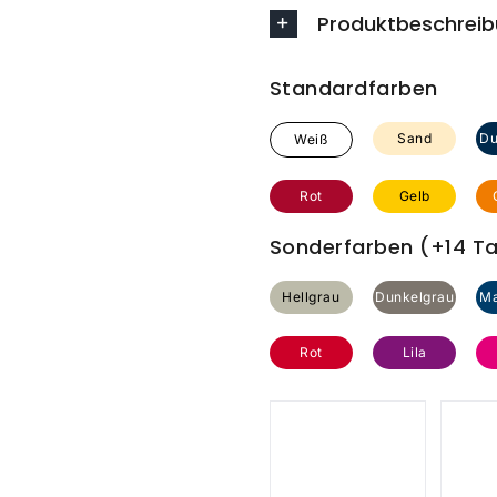
Produktbeschrei
Standardfarben
Sand
Du
Weiß
Rot
Gelb
Sonderfarben (+14 Tag
Hellgrau
Dunkelgrau
Ma
Rot
Lila