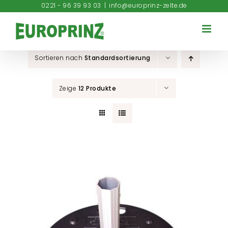
Zum
0221 - 96 39 93 03
|
info@europrinz-zelte.de
Inhalt
springen
Sortieren nach
Standardsortierung
Zeige
12 Produkte