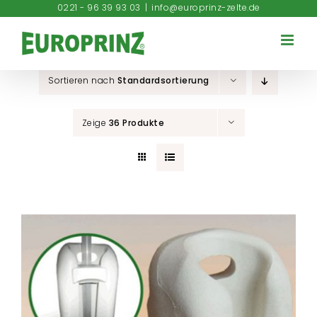
Zum
0221 - 96 39 93 03
|
info@europrinz-zelte.de
Inhalt
springen
Sortieren nach
Standardsortierung
Zeige
36 Produkte