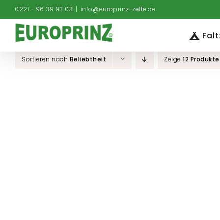
Zum
0221 - 96 39 93 03
|
info@europrinz-zelte.de
Inhalt
springen
Falt
Sortieren nach
Beliebtheit
Zeige
12 Produkte