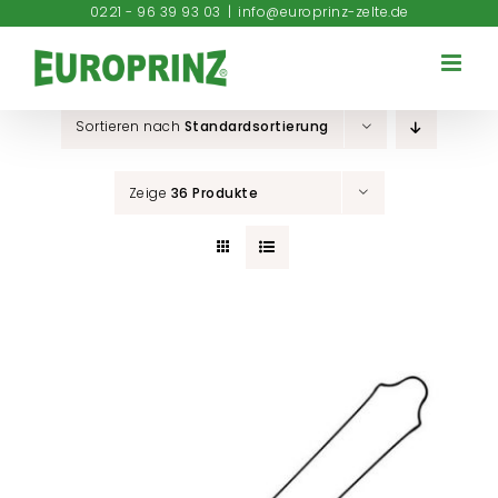
Zum
0221 - 96 39 93 03
|
info@europrinz-zelte.de
Inhalt
springen
Sortieren nach
Standardsortierung
Zeige
36 Produkte