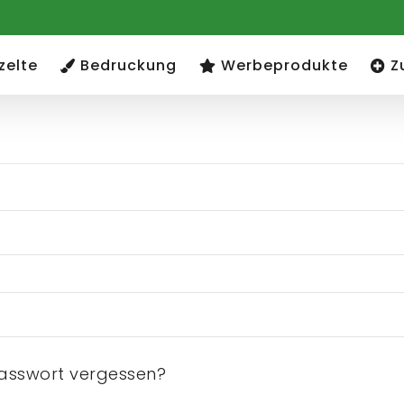
zelte
Bedruckung
Werbeprodukte
Z
rderlich
asswort vergessen?