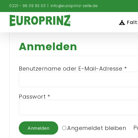
Zum
0221 - 96 39 93 03
|
info@europrinz-zelte.de
Inhalt
springen
Falt
Anmelden
Erfo
Benutzername oder E-Mail-Adresse
*
Erforderlich
Passwort
*
P
Angemeldet bleiben
Anmelden