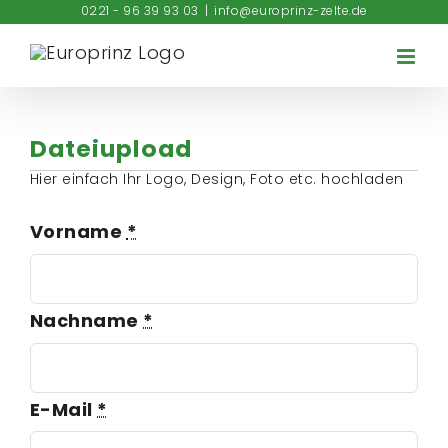
Zum
0221 - 96 39 93 03
|
info@europrinz-zelte.de
Inhalt
springen
Dateiupload
Hier einfach Ihr Logo, Design, Foto etc. hochladen
Vorname
*
Nachname
*
E-Mail
*